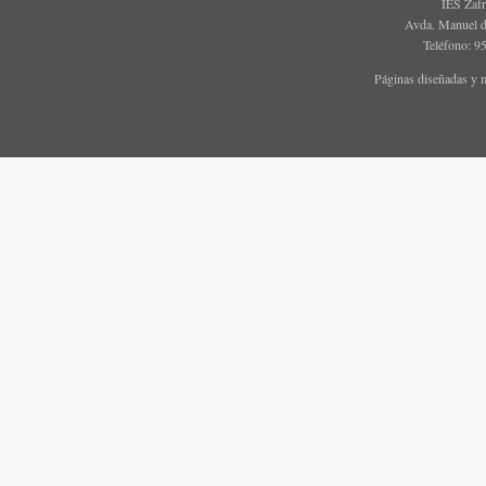
IES Zaf
Avda. Manuel d
Teléfono: 9
Páginas diseñadas y 