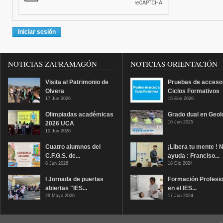
NOTICIAS ZAFRAMAGÓN
NOTICIAS ORIENTACIÓN
Visita al Patrimonio de
Pruebas de acceso
Olvera
Ciclos Formativos
17 Jun 2026
15 Ene 2026
Olimpiadas académicas
Grado dual en Geol
16 Jun 2025
2026 UCA
10 Jun 2026
Cuatro alumnos del
¡Libera tu mente ! 
C.F.G.S. de...
ayuda : Franciso...
8 Jun 2026
18 Dic 2024
I Jornada de puertas
Formación Profesio
abiertas "IES...
en el IES...
29 Mayo 2026
17 Jun 2024