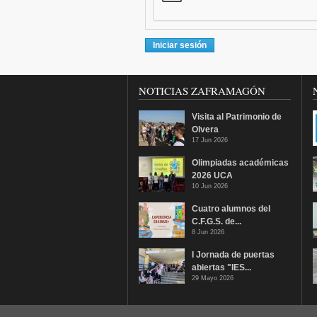
NOTICIAS ZAFRAMAGÓN
Visita al Patrimonio de
Olvera
17 Jun 2026
Olimpiadas académicas
2026 UCA
10 Jun 2026
Cuatro alumnos del
C.F.G.S. de...
8 Jun 2026
I Jornada de puertas
abiertas "IES...
29 Mayo 2026