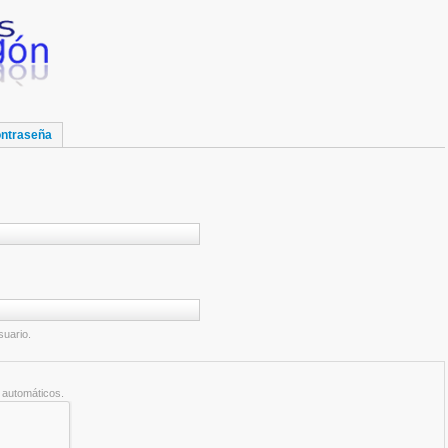
ontraseña
suario.
 automáticos.