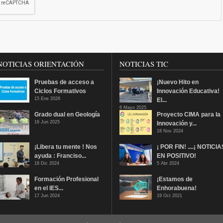
NOTICIAS ORIENTACIÓN
NOTICIAS TIC
Pruebas de acceso a
¡Nuevo Hito en
Ciclos Formativos
Innovación Educativa!
15 Ene 2026
El...
6 Mayo 2025
Grado dual en Geología
Proyecto CIMA para la
16 Jun 2025
Innovación y...
18 Nov 2024
¡Libera tu mente ! Nos
¡ POR FIN! ....¡ NOTICIA
ayuda : Franciso...
EN POSITIVO!
18 Dic 2024
5 Abr 2024
Formación Profesional
¡Estamos de
en el IES...
Enhorabuena!
17 Jun 2024
19 Oct 2021