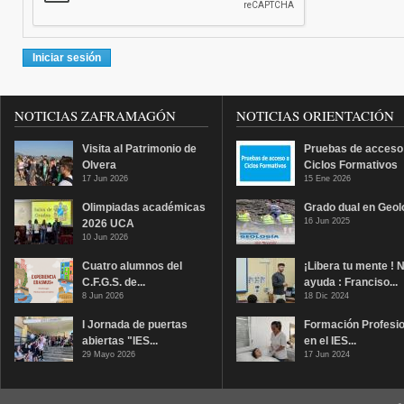
NOTICIAS ZAFRAMAGÓN
NOTICIAS ORIENTACIÓN
Visita al Patrimonio de
Pruebas de acceso
Olvera
Ciclos Formativos
17 Jun 2026
15 Ene 2026
Olimpiadas académicas
Grado dual en Geol
16 Jun 2025
2026 UCA
10 Jun 2026
Cuatro alumnos del
¡Libera tu mente ! 
C.F.G.S. de...
ayuda : Franciso...
8 Jun 2026
18 Dic 2024
I Jornada de puertas
Formación Profesio
abiertas "IES...
en el IES...
29 Mayo 2026
17 Jun 2024