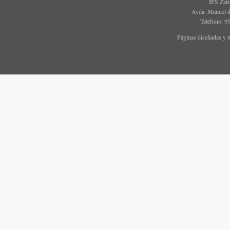
IES Zaf
Avda. Manuel d
Teléfono: 9
Páginas diseñadas y 