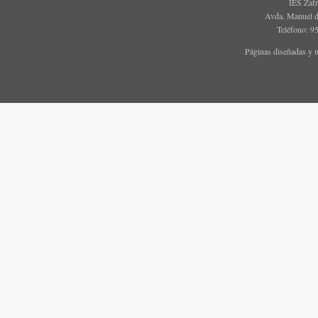
IES Zaf
Avda. Manuel d
Teléfono: 9
Páginas diseñadas y 