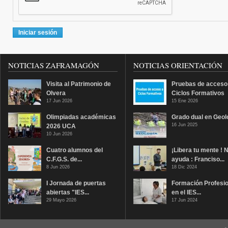
NOTICIAS ZAFRAMAGÓN
NOTICIAS ORIENTACIÓN
Visita al Patrimonio de
Pruebas de acceso
Olvera
Ciclos Formativos
17 Jun 2026
15 Ene 2026
Olimpiadas académicas
Grado dual en Geol
16 Jun 2025
2026 UCA
10 Jun 2026
Cuatro alumnos del
¡Libera tu mente ! 
C.F.G.S. de...
ayuda : Franciso...
8 Jun 2026
18 Dic 2024
I Jornada de puertas
Formación Profesio
abiertas "IES...
en el IES...
29 Mayo 2026
17 Jun 2024