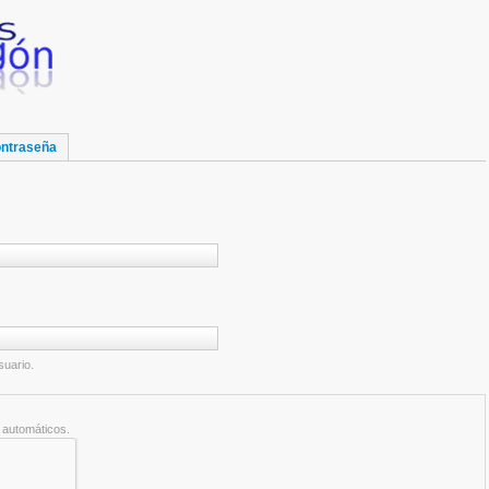
ontraseña
suario.
 automáticos.