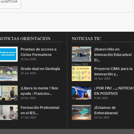
NOTICIAS ORIENTACIÓN
NOTICIAS TIC
Pruebas de acceso a
¡Nuevo Hito en
Ciclos Formativos
Innovación Educativa!
15 Ene 2026
El...
6 Mayo 2025
Grado dual en Geología
Proyecto CIMA para la
16 Jun 2025
Innovación y...
18 Nov 2024
¡Libera tu mente ! Nos
¡ POR FIN! ....¡ NOTICIA
ayuda : Franciso...
EN POSITIVO!
18 Dic 2024
5 Abr 2024
Formación Profesional
¡Estamos de
en el IES...
Enhorabuena!
17 Jun 2024
19 Oct 2021