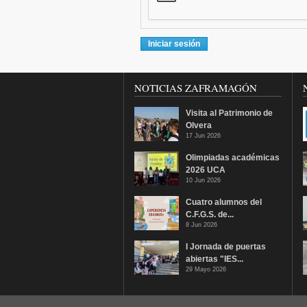
NOTICIAS ZAFRAMAGÓN
Visita al Patrimonio de
Olvera
17 Jun 2026
Olimpiadas académicas
2026 UCA
10 Jun 2026
Cuatro alumnos del
C.F.G.S. de...
8 Jun 2026
I Jornada de puertas
abiertas "IES...
29 Mayo 2026