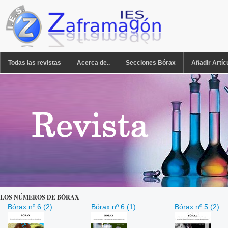
Pasar al contenido principal
REVISTA BÓRAX
Todas las revistas
Acerca de..
Secciones Bórax
Añadir Artíc
LOS NÚMEROS DE BÓRAX
Bórax nº 6 (2)
Bórax nº 6 (1)
Bórax nº 5 (2)