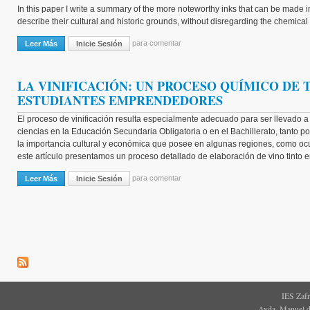
In this paper I write a summary of the more noteworthy inks that can be made 
describe their cultural and historic grounds, without disregarding the chemical
para comentar
Leer Más
Sobre Recopilatorio De Recetas Sobre Diferentes Tipos De Tintas De
Inicie Sesión
LA VINIFICACIÓN: UN PROCESO QUÍMICO DE
ESTUDIANTES EMPRENDEDORES
El proceso de vinificación resulta especialmente adecuado para ser llevado 
ciencias en la Educación Secundaria Obligatoria o en el Bachillerato, tanto p
la importancia cultural y económica que posee en algunas regiones, como ocu
este artículo presentamos un proceso detallado de elaboración de vino tinto e
para comentar
Leer Más
Sobre LA VINIFICACIÓN: UN PROCESO QUÍMICO DE TRASCENDE
Inicie Sesión
IES Zaf
Avda. Manuel d