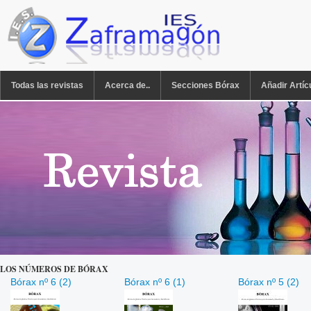
Pasar al contenido principal
REVISTA BÓRAX
Todas las revistas
Acerca de..
Secciones Bórax
Añadir Artíc
LOS NÚMEROS DE BÓRAX
Bórax nº 6 (2)
Bórax nº 6 (1)
Bórax nº 5 (2)