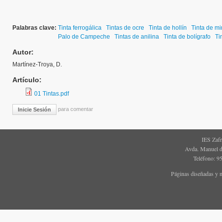
Palabras clave:
Tinta ferrogálica
Tintas de ocre
Tinta de hollín
Tinta de mi
Palo de Campeche
Tintas de anilina
Tinta de bolígrafo
Ti
Autor:
Martínez-Troya, D.
Artículo:
01 Tintas.pdf
para comentar
Inicie Sesión
IES Zaf
Avda. Manuel d
Teléfono: 9
Páginas diseñadas y 