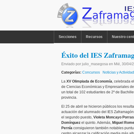
Pasar al contenido principal
MENU PPAL
Secciones
Recursos
Nuestro cent
Éxito del IES Zaframa
Enviado por
julio_masegosa
en
Mié, 30/04/
Categorías:
Concursos
Noticias y Activida
La
XV Olimpiada de Economía
, celebrada e
de Ciencias Económicas y Empresariales de 
un total de 102 estudiantes de 2º de Bachill
provincia.
El 25 de abril se hicieron públicos los resul
actuación del alumnado del IES Zaframagón
el segundo puesto,
Violeta Moncayo Porras
Domínguez
el quinto. Además,
Miguel Rome
Pernía
consiguieron también notables puntua
centro alcanzar la calificación media más alta