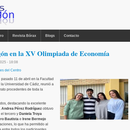
ro
Revista Bórax
Blogs
Contacto
gón en la XV Olimpiada de Economía
2025 - 18:08
des del Centro
l pasado 11 de abril en la Facultad
la Universidad de Cádiz, reunió a
erato procedentes de toda la
tados, destacando la excelente
.
Andrea Pérez Rodríguez
obtuvo
el tercero y
Daniela Troya
ro Bautista
e
Irene Bermejo
ciones, lo que ha permitido al
 entre todos los participantes.