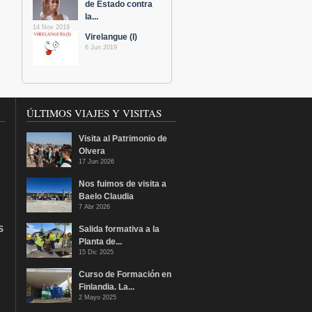
de Estado contra
la...
14 Nov 2019
Virelangue (I)
6 Jun 2019
ÚLTIMOS VIAJES Y VISITAS
Visita al Patrimonio de
Olvera
17 Jun 2026
Nos fuimos de visita a
Baelo Claudia
7 Abr 2026
S
Salida formativa a la
Planta de...
15 Dic 2025
Curso de Formación en
Finlandia. La...
2 Mayo 2025