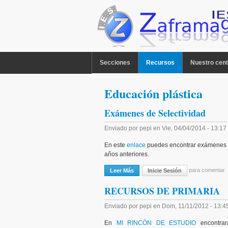
Pasar al contenido principal
MENU PPAL
Secciones
Recursos
Nuestro cent
Educación plástica
Exámenes de Selectividad
Enviado por
pepi
en
Vie, 04/04/2014 - 13:17
En este
enlace
puedes encontrar exámenes d
años anteriores.
para comentar
Leer Más
Sobre Exámenes De Selectividad
Inicie Sesión
RECURSOS DE PRIMARIA
Enviado por
pepi
en
Dom, 11/11/2012 - 13:4
En
MI RINCÓN DE ESTUDIO
encontrarás