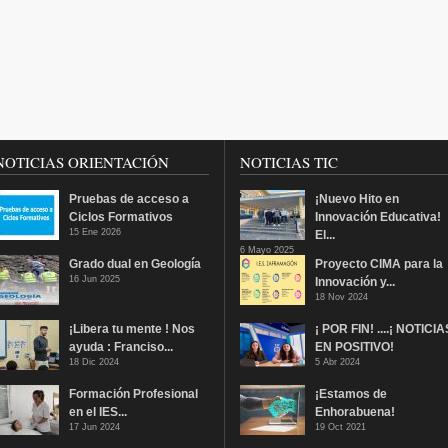
NOTICIAS ORIENTACIÓN
NOTICIAS TIC
Pruebas de acceso a
¡Nuevo Hito en
Ciclos Formativos
Innovación Educativa!
15 Ene 2026
El...
6 Mayo 2025
Grado dual en Geología
Proyecto CIMA para la
16 Jun 2025
Innovación y...
18 Nov 2024
¡Libera tu mente ! Nos
¡ POR FIN! ....¡ NOTICIA
ayuda : Franciso...
EN POSITIVO!
18 Dic 2024
5 Abr 2024
Formación Profesional
¡Estamos de
en el IES...
Enhorabuena!
17 Jun 2024
19 Oct 2021