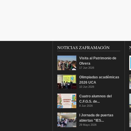
NOTICIAS ZAFRAMAGÓN
Visita al Patrimonio de
Olvera
17 Jun 2026
Olimpiadas académicas
2026 UCA
10 Jun 2026
Cuatro alumnos del
C.F.G.S. de...
8 Jun 2026
I Jornada de puertas
abiertas "IES...
29 Mayo 2026