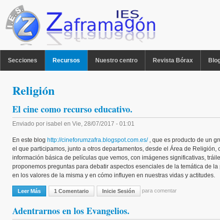
Pasar al contenido principal
MENU PPAL
Secciones
Recursos
Nuestro centro
Revista Bórax
Blo
Religión
El cine como recurso educativo.
Enviado por
isabel
en
Vie, 28/07/2017 - 01:01
En este blog
http://cineforumzafra.blogspot.com.es/
, que es producto de un gr
el que participamos, junto a otros departamentos, desde el Área de Religión,
información básica de películas que vemos, con imágenes significativas, tráil
proponemos preguntas para debatir aspectos esenciales de la temática de la p
en los valores de la misma y en cómo influyen en nuestras vidas y actitudes.
para comentar
Leer Más
Sobre El Cine Como Recurso Educativo.
1 Comentario
Inicie Sesión
Adentrarnos en los Evangelios.