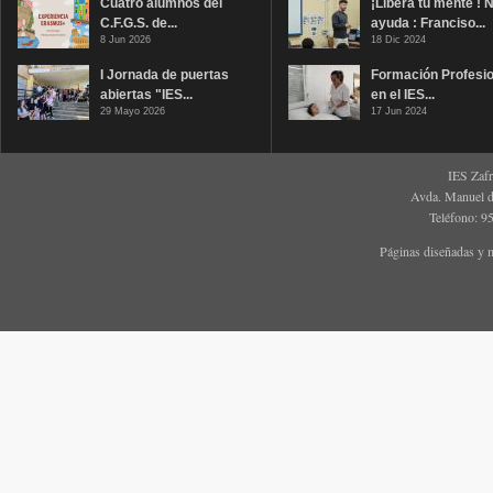
Cuatro alumnos del
¡Libera tu mente ! 
C.F.G.S. de...
ayuda : Franciso...
8 Jun 2026
18 Dic 2024
I Jornada de puertas
Formación Profesio
abiertas "IES...
en el IES...
29 Mayo 2026
17 Jun 2024
IES Zaf
Avda. Manuel d
Teléfono: 9
Páginas diseñadas y 