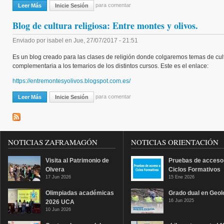
para comentar
Leer Más
Sobre Blog De Temas Sociales Y Humanitarios: Un Poquito De Solida
Inicie Sesión
Blog de cultura religiosa: Entre montes y olivos.
Enviado por
isabel
en
Jue, 27/07/2017 - 21:51
Es un blog creado para las clases de religión donde colgaremos temas de cult
complementaria a los temarios de los distintos cursos. Este es el enlace:
https://entremontesyolivos.blogspot.com.es/
para comentar
Leer Más
Sobre Blog De Cultura Religiosa: Entre Montes Y Olivos.
Inicie Sesión
NOTICIAS ZAFRAMAGÓN
NOTICIAS ORIENTACIÓN
Visita al Patrimonio de
Pruebas de acceso
Olvera
Ciclos Formativos
17 Jun 2026
15 Ene 2026
Olimpiadas académicas
Grado dual en Geol
16 Jun 2025
2026 UCA
10 Jun 2026