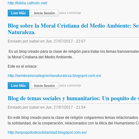
http://biblia.catholic.net/
para comentar
Leer Más
Sobre Biblia On Line, Web Muy Útil Para Trabajar La Biblia.
Inicie Sesión
Blog sobre la Moral Cristiana del Medio Ambiente: S
Naturaleza.
Enviado por
isabel
en
Jue, 27/07/2017 - 22:07
Es un blog creado para la clase de religión para tratar los temas transversal
la Moral Cristiana del Medio Ambiente.
Este es el enlace:
http://sembramosalegrienlanaturaleza.blogspot.com.es/
para comentar
Leer Más
Sobre Blog Sobre La Moral Cristiana Del Medio Ambiente: Sembramos
Inicie Sesión
Blog de temas sociales y humanitarios: Un poquito de 
Enviado por
isabel
en
Jue, 27/07/2017 - 21:54
En este blog creado para la clase de religión colgaremos temas relacionados 
la solidaridad, de la cooperación, relacionados con la ética del Humanismo Cr
http://unpoquitodesolidaridad.blogspot.com.es/