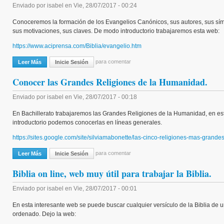
Enviado por
isabel
en
Vie, 28/07/2017 - 00:24
Conoceremos la formación de los Evangelios Canónicos, sus autores, sus símb
sus motivaciones, sus claves. De modo introductorio trabajaremos esta web:
https://www.aciprensa.com/Biblia/evangelio.htm
para comentar
Leer Más
Sobre Adentrarnos En Los Evangelios.
Inicie Sesión
Conocer las Grandes Religiones de la Humanidad.
Enviado por
isabel
en
Vie, 28/07/2017 - 00:18
En Bachillerato trabajaremos las Grandes Religiones de la Humanidad, en e
introductorio podemos conocerlas en líneas generales.
https://sites.google.com/site/silviamabonette/las-cinco-religiones-mas-grand
para comentar
Leer Más
Sobre Conocer Las Grandes Religiones De La Humanidad.
Inicie Sesión
Biblia on line, web muy útil para trabajar la Biblia.
Enviado por
isabel
en
Vie, 28/07/2017 - 00:01
En esta interesante web se puede buscar cualquier versículo de la Biblia de 
ordenado. Dejo la web: