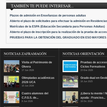
TAMBIÉN TE PUEDE INTERESAR...
Plazos de admisión en Enseñanzas de personas adultas
Abierto el plazo de solicitudes para efectuar la admisión en Residenci
Matrículas de la ESPA (Educación Secundaria para Personas Adultas)
Abierto el plazo de inscripción para la realización de la prueba de acce
PRUEBAS PARA LA OBTENCIÓN DEL GRADUADO EN ESO MAYORES 
NOTICIAS ZAFRAMAGÓN
NOTICIAS ORIENTACIÓN
Visita al Patrimonio de
Pruebas de acceso
Olvera
Ciclos Formativos
17 Jun 2026
15 Ene 2026
Olimpiadas académicas
Grado dual en Geol
16 Jun 2025
2026 UCA
10 Jun 2026
Cuatro alumnos del
¡Libera tu mente ! 
C.F.G.S. de...
ayuda : Franciso...
8 Jun 2026
18 Dic 2024