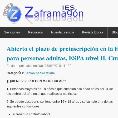
Pasar al contenido principal
MENU PPAL
Secciones
Recursos
Nuestro centro
Revista Bórax
Blo
Abierto el plazo de preinscripción en la
para personas adultas, ESPA nivel II. Cu
Enviado por
salva
en
Jue, 03/06/2010 - 11:02
Categorías:
Tablón de Secretaria
¿QUIENES SE PUEDEN MATRICULAR?
1. Personas mayores de 18 años o que cumplan esa edad antes del 31 de
diciembre del año en el que realizas la matrícula.
2. Se puede acceder si se tiene entre 16 y 18 años y se cumple una de las
siguientes condiciones:
a. tener un contrato laboral