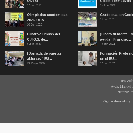
Olvera
Ciclos Formativos
17 Jun 2026
15 Ene 2026
Olimpiadas académicas
Grado dual en Geol
16 Jun 2025
2026 UCA
10 Jun 2026
Cuatro alumnos del
¡Libera tu mente ! 
C.F.G.S. de...
ayuda : Franciso...
8 Jun 2026
18 Dic 2024
I Jornada de puertas
Formación Profesio
abiertas "IES...
en el IES...
29 Mayo 2026
17 Jun 2024
IES Zaf
Avda. Manuel d
Teléfono: 9
Páginas diseñadas y 