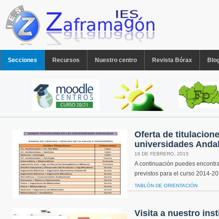
Pasar al contenido principal
MENU PPAL
Secciones
Recursos
Nuestro centro
Revista Bórax
Blo
Oferta de titulacion
universidades Anda
16 DE FEBRERO, 2015
A continuación puedes encontrar
previstos para el curso 2014-2
TABLÓN DE ORIENTACIÓN
Visita a nuestro ins