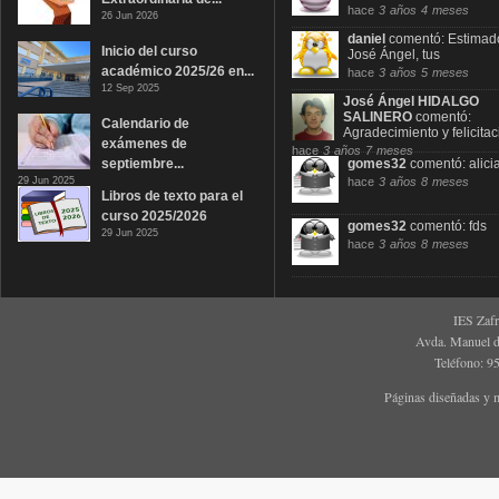
hace
3 años 4 meses
26 Jun 2026
daniel
comentó:
Estimad
Inicio del curso
José Ángel, tus
académico 2025/26 en...
hace
3 años 5 meses
12 Sep 2025
José Ángel HIDALGO
SALINERO
comentó:
Calendario de
Agradecimiento y felicitac
exámenes de
hace
3 años 7 meses
septiembre...
gomes32
comentó:
alici
29 Jun 2025
hace
3 años 8 meses
Libros de texto para el
curso 2025/2026
gomes32
comentó:
fds
29 Jun 2025
hace
3 años 8 meses
IES Zaf
Avda. Manuel d
Teléfono: 9
Páginas diseñadas y 