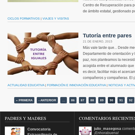
Centro de Recuperación para pe
de ámbito estatal, gestionado po
CICLOS FORMATIVOS
|
VIAJES Y VISITAS
Tutoría entre pares
21 DE ENERO, 2015
Más vale tarde que... Desde med
Departamento de orientación y 
paz, nos planteamos la necesid
acogida entre el alumnado que y
es decir, facilitar más el acerc
compañeros y compañeras. El pr
ACTUALIDAD EDUCATIVA
|
FORMACIÓN E INNOVACIÓN EDUCATIVA
|
NOTICIAS Y ACT
Páginas
« PRIMERA
‹ ANTERIOR
…
86
87
88
89
90
91
92
PADRES Y MADRES
COMENTARIOS RECIENTE
julio_masegosa
coment
Convocatoria
¡Enhorabuena!
Extraordinaria de...