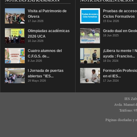
Visita al Patrimonio de
Pruebas de acceso
Olvera
Ciclos Formativos
17 Jun 2026
15 Ene 2026
Olimpiadas académicas
Grado dual en Geol
16 Jun 2025
2026 UCA
10 Jun 2026
Cuatro alumnos del
¡Libera tu mente ! 
C.F.G.S. de...
ayuda : Franciso...
8 Jun 2026
18 Dic 2024
I Jornada de puertas
Formación Profesio
abiertas "IES...
en el IES...
29 Mayo 2026
17 Jun 2024
IES Zaf
Avda. Manuel d
Teléfono: 9
Páginas diseñadas y 