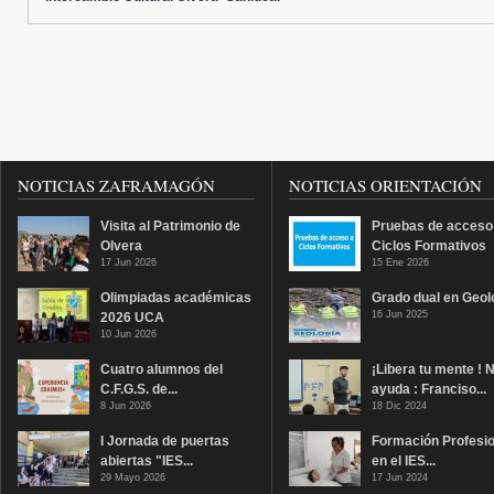
NOTICIAS ZAFRAMAGÓN
NOTICIAS ORIENTACIÓN
Visita al Patrimonio de
Pruebas de acceso
Olvera
Ciclos Formativos
17 Jun 2026
15 Ene 2026
Olimpiadas académicas
Grado dual en Geol
16 Jun 2025
2026 UCA
10 Jun 2026
Cuatro alumnos del
¡Libera tu mente ! 
C.F.G.S. de...
ayuda : Franciso...
8 Jun 2026
18 Dic 2024
I Jornada de puertas
Formación Profesio
abiertas "IES...
en el IES...
29 Mayo 2026
17 Jun 2024