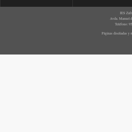
IES Zaf
Avda. Manuel d
Teléfono: 9
Páginas diseñadas y 