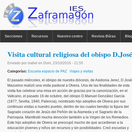
Pasar al contenido principal
MENU PPAL
Secciones
Recursos
Nuestro centro
Revista Bórax
Blo
Visita cultural religiosa del obispo D.Jo
Enviado por
isabel
en
Dom, 23/10/2016 - 21:55
Categorías:
Escuela espacio de PAZ
Viajes y visitas
El pasado miércoles, el obispo de nuestra diócesis, de Asidonia Jerez, D.José
Mazuelos realizó una visita pastoral a Olvera. Una de las finalidades de esta
visita fue celebrar una misa en acción de gracias por la canonización, en el
Vaticano, el pasado 16 de octubre, del obispo D.Manuel González García
(1877, Sevilla, 1940, Palencia), nombrado hijo adoptivo de Olvera por sus
continuas visitas a nuestro pueblo, dentro de las cuales bendijo la figura del
Sagrado corazón de Jesús del Peñón de la Alameda y el Sagrario de la
Parroquia. Manifestó mucha devoción también a la Virgen de los Remedios.
Este hijo adoptivo de Olvera se preocupó mucho de que accedieran a la
educación jóvenes y niños sin recursos y sin posibilidades. Creó escuelas y