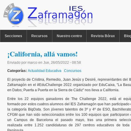
Pasar al contenido principal
MENU PPAL
Secciones
Recursos
Nuestro centro
Revista Bórax
Blo
¡California, allá vamos!
Enviado por
marco
en
Jue, 26/05/2022 - 08:58
Categorías:
Actualidad Educativa
Concursos
El proyecto de Cristina, Remedio, Juan Jesús y Desiré, representantes del 
Zaframagón en el #EduChallenge 2022 organizado por EduCaixa, "La Basu
en Datos; Puerta a Puerta en la Sierra de Cádiz" nos lleva a California.
Entre los 22 equipos ganadores de The Challenge 2022, está el equi
formado por estos cuatros alumnos del IES Zaframagón que han participado
la categoría BigData. Son jóvenes talentos de 3º y 4º de ESO, Bachillerat
CFGM que han sido seleccionados entre los 100 equipos que participaron
un Campus de Barcelona el pasado mayo, tras una primera selecci
realizada entre 1.252 candidaturas de 297 centros educativos de toda 
Península.