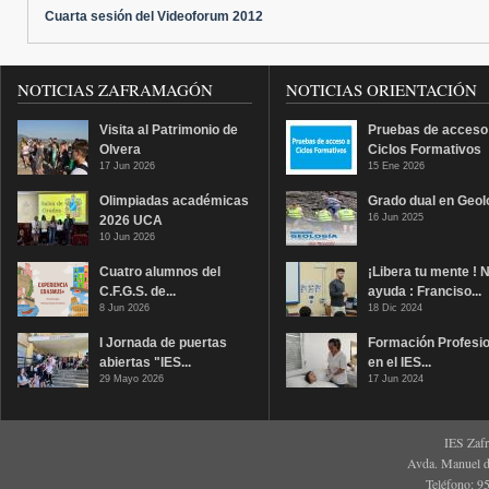
Cuarta sesión del Videoforum 2012
NOTICIAS ZAFRAMAGÓN
NOTICIAS ORIENTACIÓN
Visita al Patrimonio de
Pruebas de acceso
Olvera
Ciclos Formativos
17 Jun 2026
15 Ene 2026
Olimpiadas académicas
Grado dual en Geol
16 Jun 2025
2026 UCA
10 Jun 2026
Cuatro alumnos del
¡Libera tu mente ! 
C.F.G.S. de...
ayuda : Franciso...
8 Jun 2026
18 Dic 2024
I Jornada de puertas
Formación Profesio
abiertas "IES...
en el IES...
29 Mayo 2026
17 Jun 2024
IES Zaf
Avda. Manuel d
Teléfono: 9