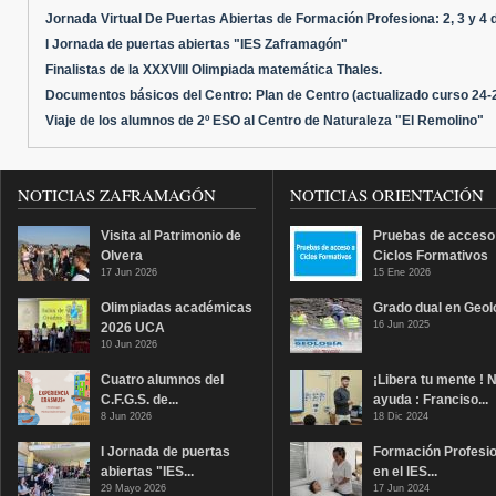
Jornada Virtual De Puertas Abiertas de Formación Profesiona: 2, 3 y 4 
I Jornada de puertas abiertas "IES Zaframagón"
Finalistas de la XXXVIII Olimpiada matemática Thales.
Documentos básicos del Centro: Plan de Centro (actualizado curso 24-
Viaje de los alumnos de 2º ESO al Centro de Naturaleza "El Remolino"
NOTICIAS ZAFRAMAGÓN
NOTICIAS ORIENTACIÓN
Visita al Patrimonio de
Pruebas de acceso
Olvera
Ciclos Formativos
17 Jun 2026
15 Ene 2026
Olimpiadas académicas
Grado dual en Geol
16 Jun 2025
2026 UCA
10 Jun 2026
Cuatro alumnos del
¡Libera tu mente ! 
C.F.G.S. de...
ayuda : Franciso...
8 Jun 2026
18 Dic 2024
I Jornada de puertas
Formación Profesio
abiertas "IES...
en el IES...
29 Mayo 2026
17 Jun 2024