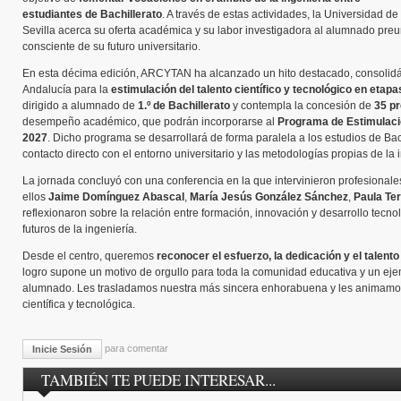
estudiantes de Bachillerato
. A través de estas actividades, la Universidad de
Sevilla acerca su oferta académica y su labor investigadora al alumnado preun
consciente de su futuro universitario.
En esta décima edición, ARCYTAN ha alcanzado un hito destacado, consolid
Andalucía para la
estimulación del talento científico y tecnológico en eta
dirigido a alumnado de
1.º de Bachillerato
y contempla la concesión de
35 pr
desempeño académico, que podrán incorporarse al
Programa de Estimulaci
2027
. Dicho programa se desarrollará de forma paralela a los estudios de Bach
contacto directo con el entorno universitario y las metodologías propias de la 
La jornada concluyó con una conferencia en la que intervinieron profesionale
ellos
Jaime Domínguez Abascal
,
María Jesús González Sánchez
,
Paula Te
reflexionaron sobre la relación entre formación, innovación y desarrollo tecno
futuros de la ingeniería.
Desde el centro, queremos
reconocer el esfuerzo, la dedicación y el talen
logro supone un motivo de orgullo para toda la comunidad educativa y un eje
alumnado. Les trasladamos nuestra más sincera enhorabuena y les animamos
científica y tecnológica.
para comentar
Inicie Sesión
TAMBIÉN TE PUEDE INTERESAR...