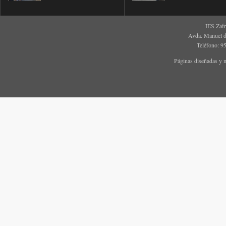
IES Zaf
Avda. Manuel d
Teléfono: 9
Páginas diseñadas y 