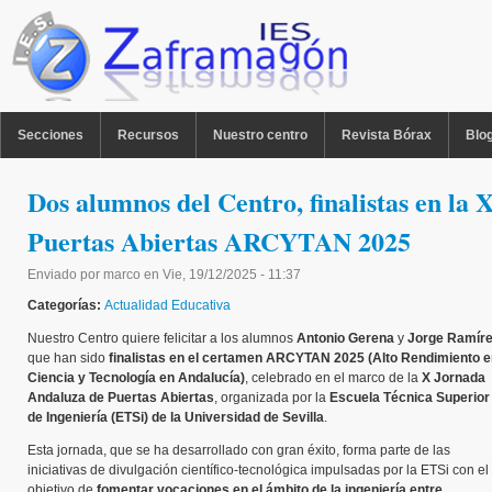
Pasar al contenido principal
MENU PPAL
Secciones
Recursos
Nuestro centro
Revista Bórax
Blo
Dos alumnos del Centro, finalistas en la
Puertas Abiertas ARCYTAN 2025
Enviado por
marco
en
Vie, 19/12/2025 - 11:37
Categorías:
Actualidad Educativa
Nuestro Centro quiere felicitar a los alumnos
Antonio Gerena
y
Jorge Ramír
que han sido
finalistas en el certamen ARCYTAN 2025 (Alto Rendimiento e
Ciencia y Tecnología en Andalucía)
, celebrado en el marco de la
X Jornada
Andaluza de Puertas Abiertas
, organizada por la
Escuela Técnica Superior
de Ingeniería (ETSi) de la Universidad de Sevilla
.
Esta jornada, que se ha desarrollado con gran éxito, forma parte de las
iniciativas de divulgación científico-tecnológica impulsadas por la ETSi con el
objetivo de
fomentar vocaciones en el ámbito de la ingeniería entre