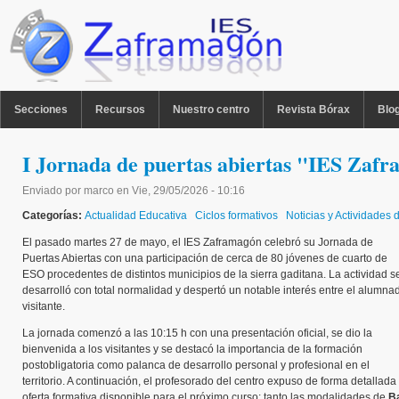
Pasar al contenido principal
MENU PPAL
Secciones
Recursos
Nuestro centro
Revista Bórax
Blo
I Jornada de puertas abiertas "IES Zaf
Enviado por
marco
en
Vie, 29/05/2026 - 10:16
Categorías:
Actualidad Educativa
Ciclos formativos
Noticias y Actividades 
El pasado martes 27 de mayo, el IES Zaframagón celebró su Jornada de
Puertas Abiertas con una participación de cerca de 80 jóvenes de cuarto de
ESO procedentes de distintos municipios de la sierra gaditana. La actividad s
desarrolló con total normalidad y despertó un notable interés entre el alumna
visitante.
La jornada comenzó a las 10:15 h con una presentación oficial, se dio la
bienvenida a los visitantes y se destacó la importancia de la formación
postobligatoria como palanca de desarrollo personal y profesional en el
territorio. A continuación, el profesorado del centro expuso de forma detallada 
oferta formativa disponible para el próximo curso: tanto las modalidades de
Ba