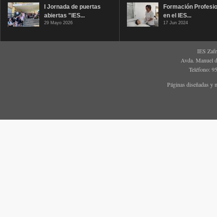
I Jornada de puertas
Formación Profesio
abiertas "IES...
en el IES...
29 Mayo 2026
17 Jun 2024
IES Zaf
Avda. Manuel d
Teléfono: 9
Páginas diseñadas y 