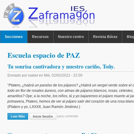
Pasar al contenido principal
MENU PPAL
Secciones
Recursos
Nuestro centro
Revista Bórax
Blo
Escuela espacio de PAZ
Tu sonrisa cautivadora y nuestro cariño, Toñy.
Enviado por
isabel
en
Mié, 02/02/2022 - 22:00
“
Platero, ¿habrá un paraíso de los pájaros? ¿Habrá un vergel verde sobre el c
todo en flor de rosales áureos, con almas de pájaros blancos, rosas, celestes,
amarillos? Oye; a la noche, los niños, tú y yo bajaremos el pájaro muerto al jar
primavera, Platero, hemos de ver al pájaro salir del corazón de una rosa blanc
(Platero y yo, LXXXII, Juan Ramón Jiménez.)
para comentar
Leer Más
Sobre Tu Sonrisa Cautivadora Y Nuestro Cariño, Toñy.
Inicie Sesión