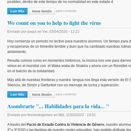
posibles, dentro de este tiempo de no normalidad en este estado d
para comentar
Leer Más
Sobre Nuestro Alumnado Y Familias Con Corazones Agradecidos.
Inicie Sesión
We count on you to help to fight the virus
Enviado por
paqui
en
Vie, 03/04/2020 - 12:22
Hoy comienza un periodo no lectivo para nuestros alumnos. Un tiempo para 
y recuperarse de un trimestre terrible y duro que ha cambiado nuestras rutina
aislamiento.
Resulta curioso como en momentos históricos, la música nos une para darnos 
vimos en el mundial con el Waka waka de Shakira y ahora con un Resistiré r
en el balcón de la solidaridad.
Más allá de nuestras fronteras y nuestra lengua nos llega esta versión de El 
Silencio, de Simón y Garfunkel con un mensaje de lucha y superación:
para comentar
Leer Más
Sobre We Count On You To Help To Fight The Virus
Inicie Sesión
Asombrarte "... Habilidades para la vida... "
Enviado por
fernandogomez
en
Mié, 11/03/2020 - 19:01
A través del
Pacto de Estado Contra la Violencia de Género
, nuestro alumna
2º y 3º ESO y las familias de nuestro centro educativo, han podido disfrutar du