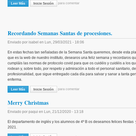
para comentar
Leer Más
Sobre Monjes Copistas Medievales En El Día Del Libro.
Inicie Sesión
Recordando Semanas Santas de procesiones.
Enviado por
isabel
en
Lun, 29/03/2021 - 18:06
En estas fechas tan señaladas de la Semana Santa queremos, desde esta pla
que es la web de nuestro instituto, desearos una feliz semana y recordaros q
cumpláis las normas de protocolo covid para que os cuidéis y cuidéis a los q
rodean y, sobre todo, por respeto y admiración a todo el personal sanitario, d
profesionalidad, que sigue entregado cada día para salvar y sanar a tanta ge
enferma.
para comentar
Leer Más
Sobre Recordando Semanas Santas De Procesiones.
Inicie Sesión
Merry Christmas
Enviado por
paqui
en
Lun, 21/12/2020 - 13:18
El departamento de inglés y los alumnos de 4º B os deseamos felices fiestas 
2021.