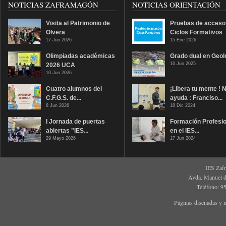
NOTICIAS ZAFRAMAGÓN
NOTICIAS ORIENTACIÓN
Visita al Patrimonio de
Pruebas de acceso
Olvera
Ciclos Formativos
17 Jun 2026
15 Ene 2026
Olimpiadas académicas
Grado dual en Geol
16 Jun 2025
2026 UCA
10 Jun 2026
Cuatro alumnos del
¡Libera tu mente ! 
C.F.G.S. de...
ayuda : Franciso...
8 Jun 2026
18 Dic 2024
I Jornada de puertas
Formación Profesio
abiertas "IES...
en el IES...
29 Mayo 2026
17 Jun 2024
IES Zaf
Avda. Manuel d
Teléfono: 9
Páginas diseñadas y 