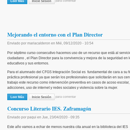
para comentar
Leer Más
Sobre Merry Christmas
Inicie Sesión
Mejorando el entorno con el Plan Director
Enviado por
mariacalderon
en
Mié, 09/12/2020 - 10:54
Por séptimo curso consecutivo hacemos uso de un recurso que está al servici
ciudadano , el Plan Director para la convivencia y mejora de la seguridad en l
educativos y sus entornos.
Para el alumnado del CFGS Integración Social es fundamental de cara a su f
práctica profesional ya que serán los profesionales que solicitarán en sus cen
trabajo este recurso como intervención preventiva en casos de acoso escolar,
adicciones, uso de internet y redes sociales y violencia sobre la mujer.
para comentar
Leer Más
Sobre Mejorando El Entorno Con El Plan Director
Inicie Sesión
Concurso Literario IES. Zaframagón
Enviado por
paqui
en
Jue, 23/04/2020 - 09:35
Este año vamos a echar de menos nuestra cita anual en la biblioteca del IES