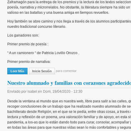
Zaframagón para la entrega de los premios y la lectura de los textos selecci
poesía, narrativa y microrrelatos. No obstante, la literatura siempre ha sido un
valioso en las batallas y una buena amiga en tiempos revueltos.
Hoy también se abre camino y nos llega a través de los alumnos participante
nuestro tradicional concurso literario.
Los ganadores son:
Primer premio de poesía :
“ A un camionero “ de Patricia Lovillo Orozco .
Primer premio de narrativa:
para comentar
Leer Más
Sobre Concurso Literario IES. Zaframagón
Inicie Sesión
Nuestro alumnado y familias con corazones agradecido
Enviado por
isabel
en
Dom, 19/04/2020 - 12:30
Desde la ventana al mundo que es nuestra web, libre para salir a las calles, q
recoger conclusiones de un trabajo que ha realizado nuestro alumnado de se
bachillerato desde Religión, en el que se le pedía, entre otras cosas, a través 
lectura y reflexión de un poema, una valoración familiar y de apoyo, en esta s
pandemia, a los-as que lo están dando todo para curar, consolar, acompañar 
en todas las áreas para que nuestras vidas sean lo más confortables y segur