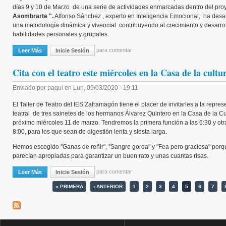
días 9 y 10 de Marzo de una serie de actividades enmarcadas dentro del pro
Asombrarte ".
Alfonso Sánchez , experto en Inteligencia Emocional, ha desa
una metodología dinámica y vivencial contribuyendo al crecimiento y desarro
habilidades personales y grupales.
para comentar
Leer Más
Sobre Asombrarte "... Habilidades Para La Vida... "
Inicie Sesión
Cita con el teatro este miércoles en la Casa de la cultu
Enviado por
paqui
en
Lun, 09/03/2020 - 19:11
El Taller de Teatro del IES Zaframagón tiene el placer de invitarles a la repre
teatral de tres sainetes de los hermanos Álvarez Quintero en la Casa de la Cu
próximo miércoles 11 de marzo. Tendremos la primera función a las 6:30 y otr
8:00, para los que sean de digestión lenta y siesta larga.
Hemos escogido "Ganas de reñir", "Sangre gorda" y "Fea pero graciosa" porq
parecían apropiadas para garantizar un buen rato y unas cuantas risas.
para comentar
Leer Más
Sobre Cita Con El Teatro Este Miércoles En La Casa De La Cultura.
Inicie Sesión
Páginas
« PRIMERA
‹ ANTERIOR
1
2
3
4
5
6
7