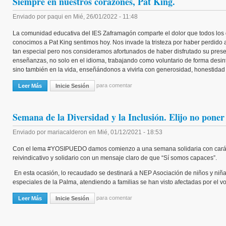
Siempre en nuestros corazones, Pat King.
Enviado por
paqui
en
Mié, 26/01/2022 - 11:48
La comunidad educativa del IES Zaframagón comparte el dolor que todos los
conocimos a Pat King sentimos hoy. Nos invade la tristeza por haber perdido 
tan especial pero nos consideramos afortunados de haber disfrutado su prese
enseñanzas, no solo en el idioma, trabajando como voluntario de forma desi
sino también en la vida, enseñándonos a vivirla con generosidad, honestidad 
para comentar
Leer Más
Sobre Siempre En Nuestros Corazones, Pat King.
Inicie Sesión
Semana de la Diversidad y la Inclusión. Elijo no pone
Enviado por
mariacalderon
en
Mié, 01/12/2021 - 18:53
Con el lema #YOSIPUEDO damos comienzo a una semana solidaria con cará
reivindicativo y solidario con un mensaje claro de que “Sí somos capaces”.
En esta ocasión, lo recaudado se destinará a NEP Asociación de niños y niñ
especiales de la Palma, atendiendo a familias se han visto afectadas por el vo
para comentar
Leer Más
Sobre Semana De La Diversidad Y La Inclusión. Elijo No Poner “Dis”
Inicie Sesión