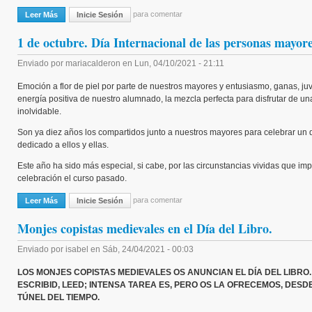
para comentar
Leer Más
Sobre Conferencia Sobre Cultura Anglosajona
Inicie Sesión
1 de octubre. Día Internacional de las personas mayor
Enviado por
mariacalderon
en
Lun, 04/10/2021 - 21:11
Emoción a flor de piel por parte de nuestros mayores y entusiasmo, ganas, ju
energía positiva de nuestro alumnado, la mezcla perfecta para disfrutar de un
inolvidable.
Son ya diez años los compartidos junto a nuestros mayores para celebrar un 
dedicado a ellos y ellas.
Este año ha sido más especial, si cabe, por las circunstancias vividas que imp
celebración el curso pasado.
para comentar
Leer Más
Sobre 1 De Octubre. Día Internacional De Las Personas Mayores
Inicie Sesión
Monjes copistas medievales en el Día del Libro.
Enviado por
isabel
en
Sáb, 24/04/2021 - 00:03
LOS MONJES COPISTAS MEDIEVALES OS ANUNCIAN EL DÍA DEL LIBRO.
ESCRIBID, LEED; INTENSA TAREA ES, PERO OS LA OFRECEMOS, DESD
TÚNEL DEL TIEMPO.