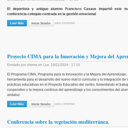
El deportista y antiguo alumno Francisco Casaus impartió este m
conferencia-coloquio centrada en la gestión emocional
para comentar
Leer Más
Sobre ¡Libera Tu Mente ! Nos Ayuda : Franciso Casaus
Inicie Sesión
Proyecto CIMA para la Innovación y Mejora del Apren
Enviado por
chema
en
Lun, 18/11/2024 - 17:15
El Programa CIMA, Programa para la Innovación y la Mejora del Aprendizaje,
herramienta para el desarrollo del nuevo marco curricular y la integración de 
prácticas educativas en el Proyecto Educativo del centro, fomentando el traba
cooperativo y la mejora continua del aprendizaje y los conocimientos del al
andaluz.
para comentar
Leer Más
Sobre Proyecto CIMA Para La Innovación Y Mejora Del Aprendizaje. C
Inicie Sesión
Conferencia sobre la vegetación mediterránea.