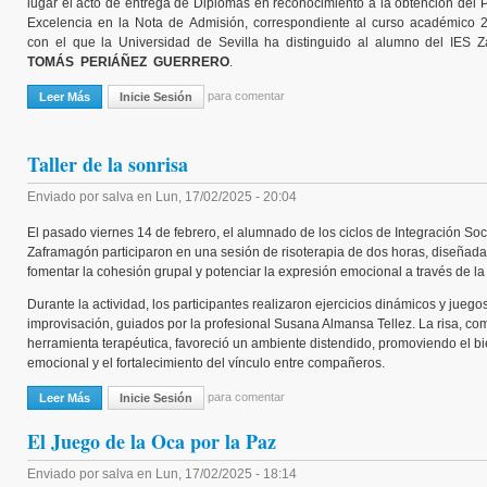
lugar el acto de entrega de Diplomas en reconocimiento a la obtención del 
Excelencia en la Nota de Admisión, correspondiente al curso académico 
con el que la Universidad de Sevilla ha distinguido al alumno del IES 
TOMÁS PERIÁÑEZ GUERRERO
.
para comentar
Leer Más
Sobre Felicitaciones Al Alumno Tomás Periáñez Guerrero
Inicie Sesión
Taller de la sonrisa
Enviado por
salva
en
Lun, 17/02/2025 - 20:04
El pasado viernes 14 de febrero, el alumnado de los ciclos de Integración Soc
Zaframagón participaron en una sesión de risoterapia de dos horas, diseñada
fomentar la cohesión grupal y potenciar la expresión emocional a través de la 
Durante la actividad, los participantes realizaron ejercicios dinámicos y juego
improvisación, guiados por la profesional Susana Almansa Tellez. La risa, co
herramienta terapéutica, favoreció un ambiente distendido, promoviendo el b
emocional y el fortalecimiento del vínculo entre compañeros.
para comentar
Leer Más
Sobre Taller De La Sonrisa
Inicie Sesión
El Juego de la Oca por la Paz
Enviado por
salva
en
Lun, 17/02/2025 - 18:14