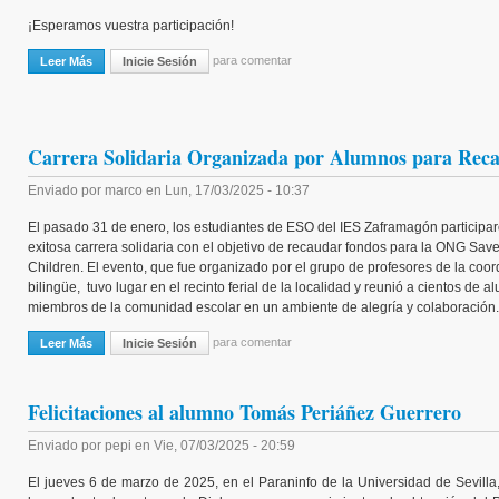
¡Esperamos vuestra participación!
para comentar
Leer Más
Sobre Concurso Literario IES Zaframagón Curso 24/25
Inicie Sesión
Carrera Solidaria Organizada por Alumnos para Re
Enviado por
marco
en
Lun, 17/03/2025 - 10:37
El pasado 31 de enero, los estudiantes de ESO del IES Zaframagón participa
exitosa carrera solidaria con el objetivo de recaudar fondos para la ONG Sav
Children. El evento, que fue organizado por el grupo de profesores de la coo
bilingüe, tuvo lugar en el recinto ferial de la localidad y reunió a cientos de 
miembros de la comunidad escolar en un ambiente de alegría y colaboración.
para comentar
Leer Más
Sobre Carrera Solidaria Organizada Por Alumnos Para Recaudar Fo
Inicie Sesión
Felicitaciones al alumno Tomás Periáñez Guerrero
Enviado por
pepi
en
Vie, 07/03/2025 - 20:59
El jueves 6 de marzo de 2025, en el Paraninfo de la Universidad de Sevilla