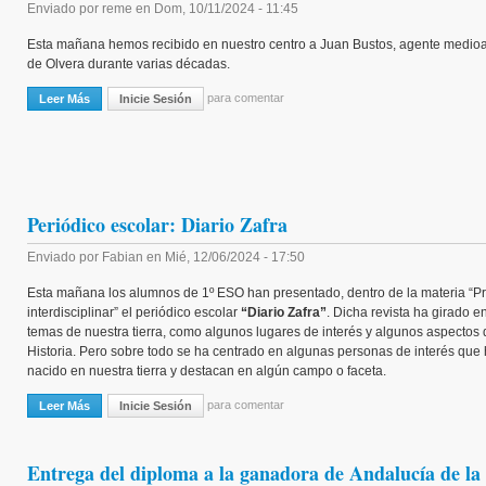
Enviado por
reme
en
Dom, 10/11/2024 - 11:45
Esta mañana hemos recibido en nuestro centro a Juan Bustos, agente medio
de Olvera durante varias décadas.
para comentar
Leer Más
Sobre Conferencia Sobre La Vegetación Mediterránea.
Inicie Sesión
Periódico escolar: Diario Zafra
Enviado por
Fabian
en
Mié, 12/06/2024 - 17:50
Esta mañana los alumnos de 1º ESO han presentado, dentro de la materia “P
interdisciplinar” el periódico escolar
“Diario Zafra”
. Dicha revista ha girado e
temas de nuestra tierra, como algunos lugares de interés y algunos aspectos 
Historia. Pero sobre todo se ha centrado en algunas personas de interés que
nacido en nuestra tierra y destacan en algún campo o faceta.
para comentar
Leer Más
Sobre Periódico Escolar: Diario Zafra
Inicie Sesión
Entrega del diploma a la ganadora de Andalucía de l