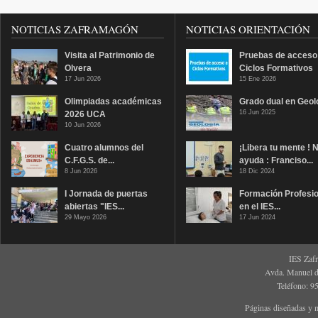
NOTICIAS ZAFRAMAGÓN
NOTICIAS ORIENTACIÓN
Visita al Patrimonio de
Pruebas de acceso
Olvera
Ciclos Formativos
17 Jun 2026
15 Ene 2026
Olimpiadas académicas
Grado dual en Geol
16 Jun 2025
2026 UCA
10 Jun 2026
Cuatro alumnos del
¡Libera tu mente ! 
C.F.G.S. de...
ayuda : Franciso...
8 Jun 2026
18 Dic 2024
I Jornada de puertas
Formación Profesio
abiertas "IES...
en el IES...
29 Mayo 2026
17 Jun 2024
IES Zaf
Avda. Manuel d
Teléfono: 9
Páginas diseñadas y 