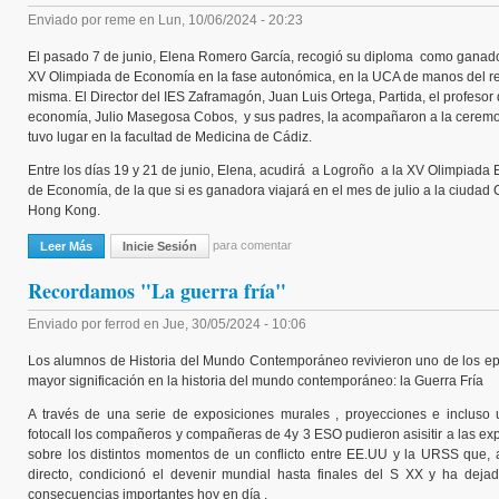
Enviado por
reme
en
Lun, 10/06/2024 - 20:23
El pasado 7 de junio, Elena Romero García, recogió su diploma como ganado
XV Olimpiada de Economía en la fase autonómica, en la UCA de manos del re
misma. El Director del IES Zaframagón, Juan Luis Ortega, Partida, el profesor
economía, Julio Masegosa Cobos, y sus padres, la acompañaron a la cerem
tuvo lugar en la facultad de Medicina de Cádiz.
Entre los días 19 y 21 de junio, Elena, acudirá a Logroño a la XV Olimpiada
de Economía, de la que si es ganadora viajará en el mes de julio a la ciudad
Hong Kong.
para comentar
Leer Más
Sobre Entrega Del Diploma A La Ganadora De Andalucía De La Olim
Inicie Sesión
Recordamos "La guerra fría"
Enviado por
ferrod
en
Jue, 30/05/2024 - 10:06
Los alumnos de Historia del Mundo Contemporáneo revivieron uno de los ep
mayor significación en la historia del mundo contemporáneo: la Guerra Fría
A través de una serie de exposiciones murales , proyecciones e incluso u
fotocall los compañeros y compañeras de 4y 3 ESO pudieron asisitir a las ex
sobre los distintos momentos de un conflicto entre EE.UU y la URSS que,
directo, condicionó el devenir mundial hasta finales del S XX y ha deja
consecuencias importantes hoy en día .