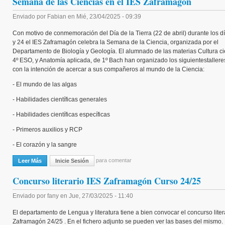
Semana de las Ciencias en el IES Zaframagón
Enviado por
Fabian
en
Mié, 23/04/2025 - 09:39
Con motivo de conmemoración del Día de la Tierra (22 de abril) durante los d
y 24 el IES Zaframagón celebra la Semana de la Ciencia, organizada por el
Departamento de Biología y Geología. El alumnado de las materias Cultura cie
4º ESO, y Anatomía aplicada, de 1º Bach han organizado los siguientestallere
con la intención de acercar a sus compañeros al mundo de la Ciencia:
- El mundo de las algas
- Habilidades científicas generales
- Habilidades científicas específicas
- Primeros auxilios y RCP
- El corazón y la sangre
para comentar
Leer Más
Sobre Semana De Las Ciencias En El IES Zaframagón
Inicie Sesión
Concurso literario IES Zaframagón Curso 24/25
Enviado por
fany
en
Jue, 27/03/2025 - 11:40
El departamento de Lengua y literatura tiene a bien convocar el concurso liter
Zaframagón 24/25 . En el fichero adjunto se pueden ver las bases del mismo.