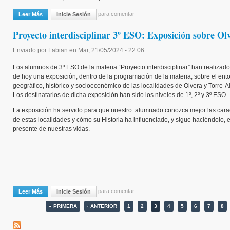
para comentar
Leer Más
Sobre Recordamos "La Guerra Fría"
Inicie Sesión
Proyecto interdisciplinar 3º ESO: Exposición sobre O
Enviado por
Fabian
en
Mar, 21/05/2024 - 22:06
Los alumnos de 3º ESO de la materia “Proyecto interdisciplinar” han realizado
de hoy una exposición, dentro de la programación de la materia, sobre el ent
geográfico, histórico y socioeconómico de las localidades de Olvera y Torre-
Los destinatarios de dicha exposición han sido los niveles de 1º, 2º y 3º ESO.
La exposición ha servido para que nuestro alumnado conozca mejor las carac
de estas localidades y cómo su Historia ha influenciado, y sigue haciéndolo, e
presente de nuestras vidas.
para comentar
Leer Más
Sobre Proyecto Interdisciplinar 3º ESO: Exposición Sobre Olvera Y T
Inicie Sesión
Páginas
« PRIMERA
‹ ANTERIOR
1
2
3
4
5
6
7
8