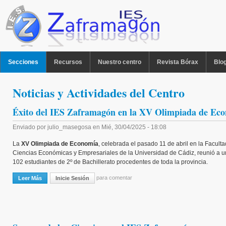
Pasar al contenido principal
MENU PPAL
Secciones
Recursos
Nuestro centro
Revista Bórax
Blo
Noticias y Actividades del Centro
Éxito del IES Zaframagón en la XV Olimpiada de Ec
Enviado por
julio_masegosa
en
Mié, 30/04/2025 - 18:08
La
XV Olimpiada de Economía
, celebrada el pasado 11 de abril en la Facult
Ciencias Económicas y Empresariales de la Universidad de Cádiz, reunió a un
102 estudiantes de 2º de Bachillerato procedentes de toda la provincia.
para comentar
Leer Más
Sobre Éxito Del IES Zaframagón En La XV Olimpiada De Economía
Inicie Sesión