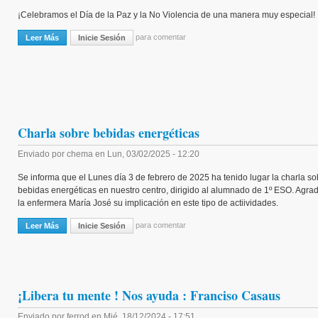
¡Celebramos el Día de la Paz y la No Violencia de una manera muy especial
para comentar
Leer Más
Sobre El Juego De La Oca Por La Paz
Inicie Sesión
Charla sobre bebidas energéticas
Enviado por
chema
en
Lun, 03/02/2025 - 12:20
Se informa que el Lunes día 3 de febrero de 2025 ha tenido lugar la charla so
bebidas energéticas en nuestro centro, dirigido al alumnado de 1º ESO. Agr
la enfermera María José su implicación en este tipo de actiividades.
para comentar
Leer Más
Sobre Charla Sobre Bebidas Energéticas
Inicie Sesión
¡Libera tu mente ! Nos ayuda : Franciso Casaus
Enviado por
ferrod
en
Mié, 18/12/2024 - 17:51