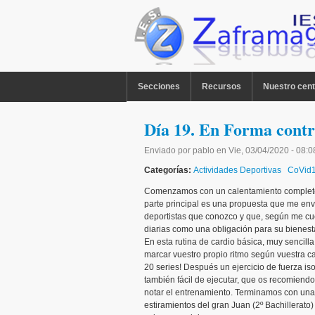
Pasar al contenido principal
MENU PPAL
Secciones
Recursos
Nuestro cent
Día 19. En Forma cont
Enviado por
pablo
en
Vie, 03/04/2020 - 08:0
Categorías:
Actividades Deportivas
CoVid
Comenzamos con un calentamiento completo d
parte principal es una propuesta que me en
deportistas que conozco y que, según me cu
diarias como una obligación para su bienestar
En esta rutina de cardio básica, muy sencilla
marcar vuestro propio ritmo según vuestra c
20 series! Después un ejercicio de fuerza iso
también fácil de ejecutar, que os recomiend
notar el entrenamiento. Terminamos con una
estiramientos del gran Juan (2º Bachillerato)