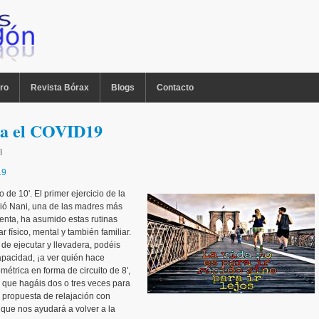
ro
Revista Bórax
Blogs
Contacto
ra el COVID19
8
19
e 10'. El primer ejercicio de la
vió Nani, una de las madres más
enta, ha asumido estas rutinas
 físico, mental y también familiar.
 de ejecutar y llevadera, podéis
apacidad, ¡a ver quién hace
métrica en forma de circuito de 8',
o que hagáis dos o tres veces para
 propuesta de relajación con
 que nos ayudará a volver a la