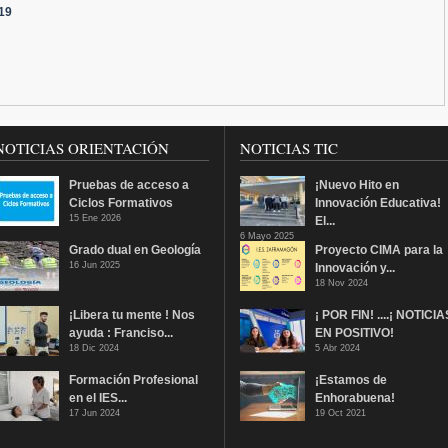
D19
NOTICIAS ORIENTACIÓN
NOTICIAS TIC
Pruebas de acceso a
¡Nuevo Hito en
Ciclos Formativos
Innovación Educativa!
15 Ene 2026
El...
6 Mayo 2025
Grado dual en Geología
Proyecto CIMA para la
16 Jun 2025
Innovación y...
18 Nov 2024
¡Libera tu mente ! Nos
¡ POR FIN! ....¡ NOTICIA
ayuda : Franciso...
EN POSITIVO!
18 Dic 2024
5 Abr 2024
Formación Profesional
¡Estamos de
en el IES...
Enhorabuena!
17 Jun 2024
19 Oct 2021