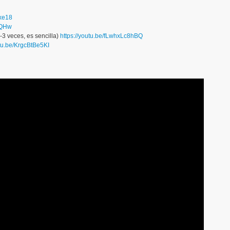
Yxe18
iQHw
2-3 veces, es sencilla)
https://youtu.be/fLwhxLc8hBQ
utu.be/KrgcBtBe5KI