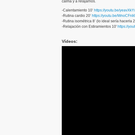
calma y a relajarnos.
-Calentamiento 10’
https://youtu.be/yeavXk
-Rutina cardio 20’
https://youtu.be/WnoCFnI
-Rutina isométrica 8’ (lo ideal sería hacerla 
-Relajación con Estiramientos 10'
https://yo
Vídeos: