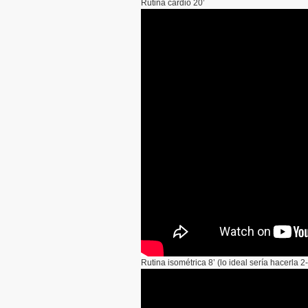
Rutina cardio 20’
Rutina isométrica 8’ (lo ideal sería hacerla 2