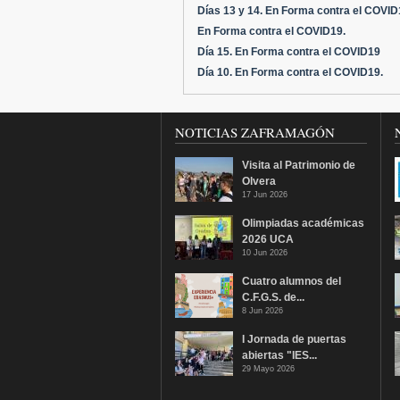
Días 13 y 14. En Forma contra el COVI
En Forma contra el COVID19.
Día 15. En Forma contra el COVID19
Día 10. En Forma contra el COVID19.
NOTICIAS ZAFRAMAGÓN
Visita al Patrimonio de
Olvera
17 Jun 2026
Olimpiadas académicas
2026 UCA
10 Jun 2026
Cuatro alumnos del
C.F.G.S. de...
8 Jun 2026
I Jornada de puertas
abiertas "IES...
29 Mayo 2026